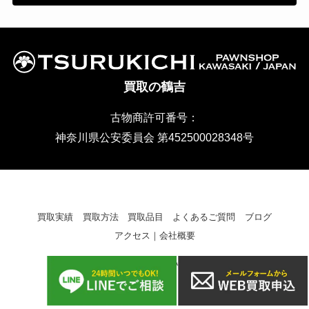
買取の鶴吉
古物商許可番号：
神奈川県公安委員会 第452500028348号
買取実績
買取方法
買取品目
よくあるご質問
ブログ
アクセス｜会社概要
©
買取 鶴吉｜TSURUKICHI｜ All Rights Reserved.