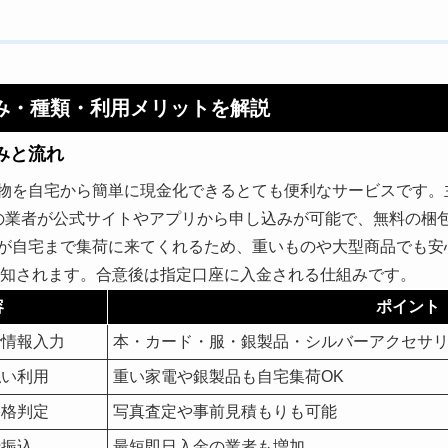
み・種類・利用メリットを解説
みと流れ
物を自宅から簡単に現金化できるとても便利なサービスです。
の業者が公式サイトやアプリから申し込みが可能で、無料の梱
が自宅まで集荷に来てくれるため、重いものや大型商品でも安
で通知されます。合意後は指定口座に入金される仕組みです。
容
ポイント
で情報入力
本・カード・服・銀製品・シルバーアクセサ
払い利用
重い家電や銀製品も自宅集荷OK
価格判定
写真査定や事前見積もりも可能
行振込
最短即日入金の業者も増加