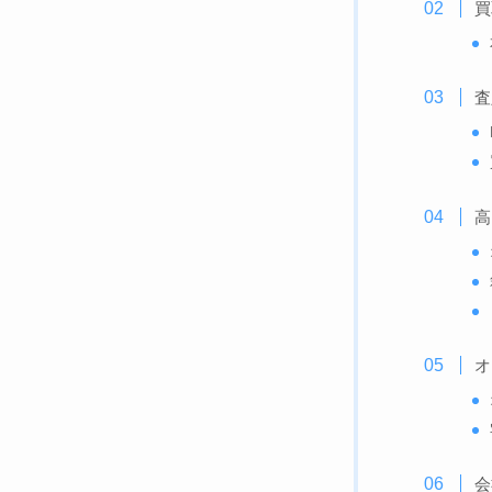
買
査
高
オ
会