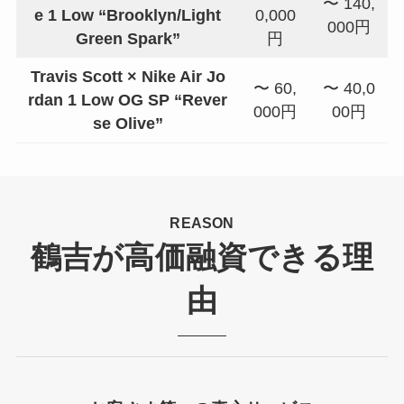
〜 140,
e 1 Low “Brooklyn/Light
0,000
000円
Green Spark”
円
Travis Scott × Nike Air Jo
〜 60,
〜 40,0
rdan 1 Low OG SP “Rever
000円
00円
se Olive”
REASON
鶴吉が高価融資できる理
由