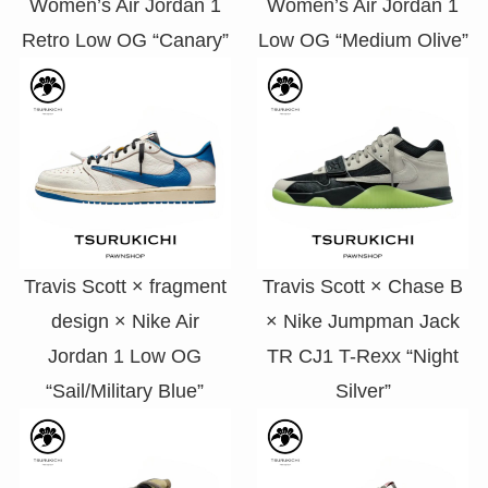
Women’s Air Jordan 1
Women’s Air Jordan 1
Retro Low OG “Canary”
Low OG “Medium Olive”
Travis Scott × fragment
Travis Scott × Chase B
design × Nike Air
× Nike Jumpman Jack
Jordan 1 Low OG
TR CJ1 T-Rexx “Night
“Sail/Military Blue”
Silver”