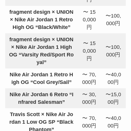
fragment design × UNION
〜 15
〜100,
× Nike Air Jordan 1 Retro
0,000
000円
High OG “Black/White”
円
fragment design × UNION
〜 15
× Nike Air Jordan 1 High
〜100,
0,000
OG “Varsity Red/Sport Ro
000円
円
yal”
Nike Air Jordan 1 Retro H
〜 70,
〜40,0
igh OG “Cool Grey/Sail”
000円
00円
Nike Air Jordan 6 Retro “I
〜 30,
〜15,0
nfrared Salesman”
000円
00円
Travis Scott × Nike Air Jo
〜 70,
〜40,0
rdan 1 Low OG SP “Black
000円
00円
Phantom”