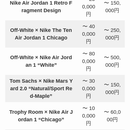
Nike Air Jordan 1 Retro F
〜 150,
0,000
ragment Design
000円
円
〜 40
Off-White × Nike The Ten
〜 250,
0,000
Air Jordan 1 Chicago
000円
円
〜 80
Off-White × Nike Air Jord
〜 500,
0,000
an 1 “White”
000円
円
Tom Sachs × Nike Mars Y
〜 30
〜 150,
ard 2.0 “Natural/Sport Re
0,000
000円
d-Maple”
円
〜 10
Trophy Room × Nike Air J
〜 60,0
0,000
ordan 1 “Chicago”
00円
円