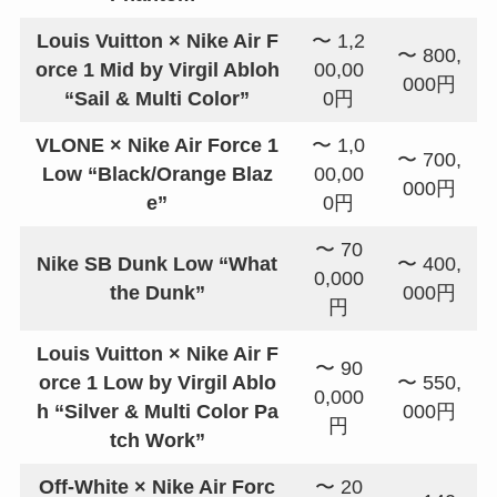
Louis Vuitton × Nike Air F
〜 1,2
〜 800,
orce 1 Mid by Virgil Abloh
00,00
000円
“Sail & Multi Color”
0円
VLONE × Nike Air Force 1
〜 1,0
〜 700,
Low “Black/Orange Blaz
00,00
000円
e”
0円
〜 70
Nike SB Dunk Low “What
〜 400,
0,000
the Dunk”
000円
円
Louis Vuitton × Nike Air F
〜 90
orce 1 Low by Virgil Ablo
〜 550,
0,000
h “Silver & Multi Color Pa
000円
円
tch Work”
Off-White × Nike Air Forc
〜 20