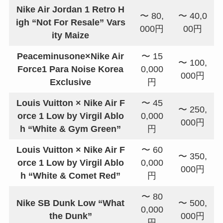
Nike Air Jordan 1 Retro H
〜 80,
〜 40,0
igh “Not For Resale” Vars
000円
00円
ity Maize
Peaceminusone×Nike Air
〜 15
〜 100,
Force1 Para Noise Korea
0,000
000円
Exclusive
円
Louis Vuitton × Nike Air F
〜 45
〜 250,
orce 1 Low by Virgil Ablo
0,000
000円
h “White & Gym Green”
円
Louis Vuitton × Nike Air F
〜 60
〜 350,
orce 1 Low by Virgil Ablo
0,000
000円
h “White & Comet Red”
円
〜 80
Nike SB Dunk Low “What
〜 500,
0,000
the Dunk”
000円
円